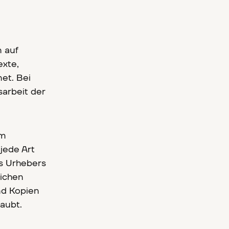
n auf
exte,
net. Bei
sarbeit der
em
jede Art
es Urhebers
lichen
nd Kopien
aubt.