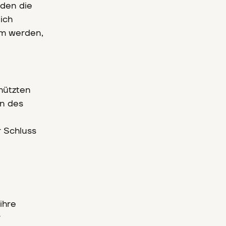
rden die
ich
am werden,
hützten
n des
r Schluss
ihre
r