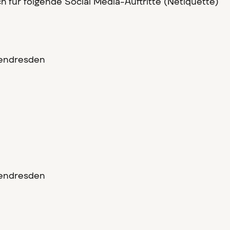
 für folgende Social Media-Auftritte (Netiquette)
endresden
endresden