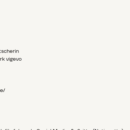
tscherin
rk vigevo
e/