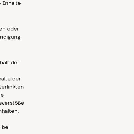
 Inhalte
ten oder
ündigung
halt der
halte der
verlinkten
ie
sverstöße
nhalten.
 bei