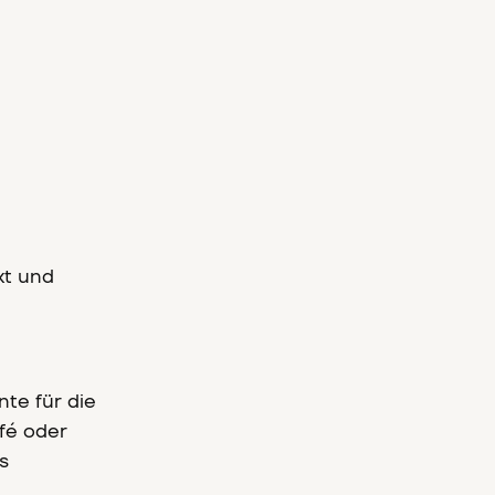
kt und
te für die
fé oder
s