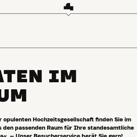
ATEN IM
UM
 opulenten Hochzeitsgesellschaft finden Sie im
s den passenden Raum für Ihre standesamtliche
a«. -- Unser Besucherservice berät Sie gern!