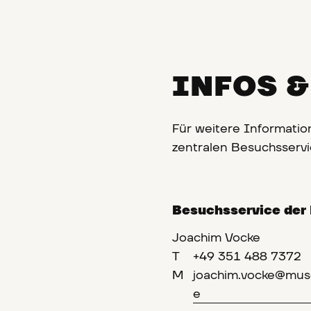
INFOS 
Für weitere Informatio
zentralen Besuchsserv
Besuchsservice de
Joachim Vocke
T
+49 351 488 7372
M
joachim.vocke@mus
e