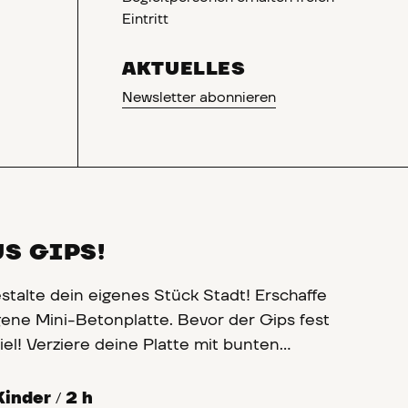
Eintritt
AKTUELLES
Newsletter abonnieren
US GIPS!
talte dein eigenes Stück Stadt! Erschaffe
gene Mini-Betonplatte. Bevor der Gips fest
iel! Verziere deine Platte mit bunten
und Mosaik-Fliesen. Ob kunterbunter
ter – du entscheidest, wie die Platte der
Kinder
/
2 h