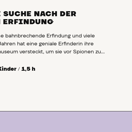
E SUCHE NACH DER
 ERFINDUNG
eine bahnbrechende Erfindung und viele
ahren hat eine geniale Erfinderin ihre
useum versteckt, um sie vor Spionen zu
 das Versteck zu finden, bevor die
e Hände fällt! Folgt den Spuren und
Kinder
/
1,5 h
lle Rätsel lösen?