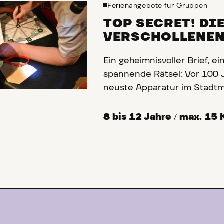
Ferienangebote für Gruppen
TOP SECRET! DI
VERSCHOLLENEN
Ein geheimnisvoller Brief, 
spannende Rätsel:
Vor 100 J
neuste Apparatur im Stadtm
schützen. Helft dem Museum,
Erfindung den Spionen in di
8 bis 12 Jahre
/
max. 15 
kombiniert klug! Könnt ihr a