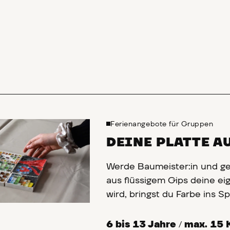
Ferienangebote für Gruppen
DEINE PLATTE A
Werde Baumeister:in und ges
aus flüssigem Gips deine ei
wird, bringst du Farbe ins Sp
Steinen, glitzerndem Sand 
Wohnblock oder schickes Mus
6 bis 13 Jahre
/
max. 15 