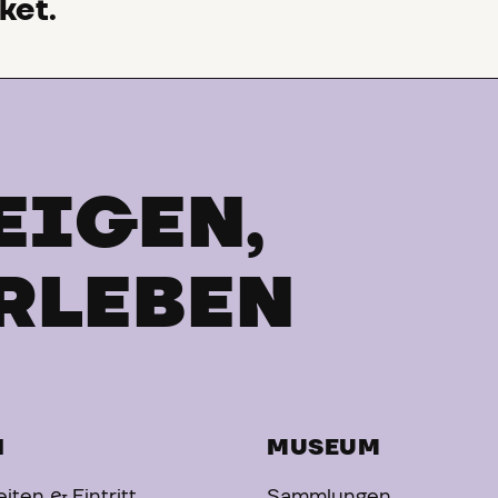
ket.
EIGEN,
RLEBEN
H
MUSEUM
iten & Eintritt
Sammlungen