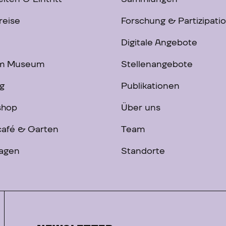
reise
Forschung & Partizipati
Digitale Angebote
im Museum
Stellenangebote
g
Publikationen
shop
Über uns
afé & Garten
Team
ragen
Standorte