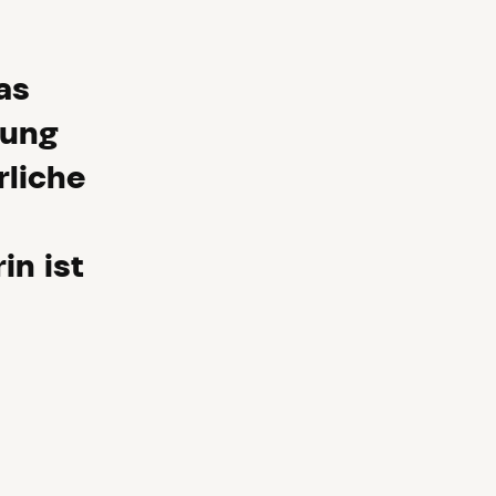
as
rung
rliche
in ist