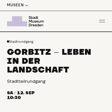
MUSEEN
M
N
M
E
L
D
U
N
I
T A
G
Men
Stadtrundgang
GORBITZ
LEBEN
–
IN DER
LANDSCHAFT
Stadtteilrundgang
SA
/
12. SEP
10:30