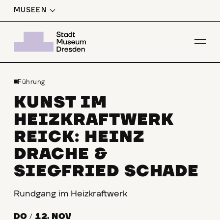
MUSEEN
M
N
M
E
L
D
U
N
I
T A
G
Men
Führung
KUNST IM
HEIZKRAFTWERK
REICK: HEINZ
DRACHE &
SIEGFRIED SCHADE
Rundgang im Heizkraftwerk
DO
/
12. NOV