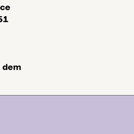
ice
51
t dem