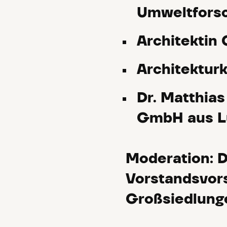
Umweltfors
Architektin 
Architekturk
Dr. Matthia
GmbH aus L
Moderation: D
Vorstandsvor
Großsiedlunge