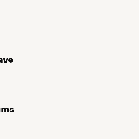
ave
ums