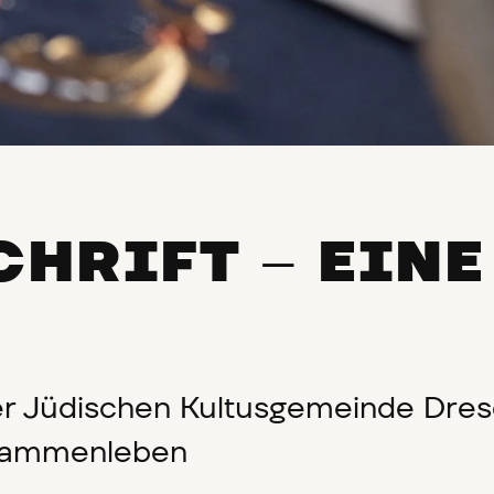
CHRIFT
EINE
–
 der Jüdischen Kultusgemeinde Dre
usammenleben