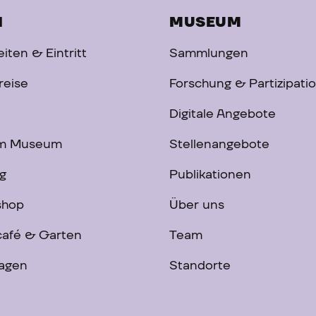
H
MUSEUM
iten & Eintritt
Sammlungen
reise
Forschung & Partizipati
Digitale Angebote
im Museum
Stellenangebote
g
Publikationen
shop
Über uns
afé & Garten
Team
ragen
Standorte